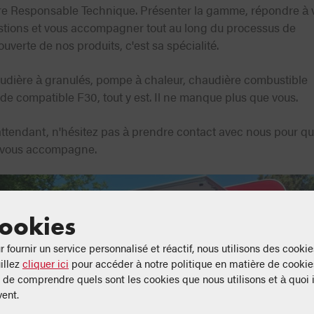
re Responsable Technique. Présenter la gamme, répondre à 
stions et vous accompagner tout au long du processus de
uverte de nos produits, c'est sa spécialité.
udière à granulés, pompe à chaleur, chaudière combustible
ide compatible F30, tout y est. Il ne manque plus que vous.
ttendant, n'hésitez pas à prendre contact avec nous pour q
n vous accompagne.
ookies
r fournir un service personnalisé et réactif, nous utilisons des cookie
illez
cliquer ici
pour accéder à notre politique en matière de cookie
n de comprendre quels sont les cookies que nous utilisons et à quoi i
vent.