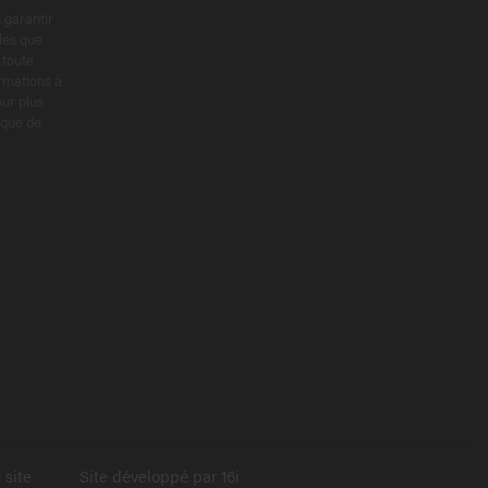
 garantir
les que
 toute
ormations à
ur plus
tique de
 site
Site développé par
16i