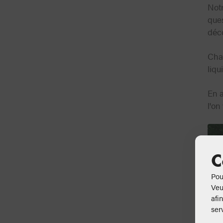
Not
que
déco
Cha
liqu
En a
l'o
C
Pou
Veu
afi
ser