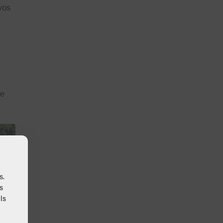
vos
ue
s.
s
ls