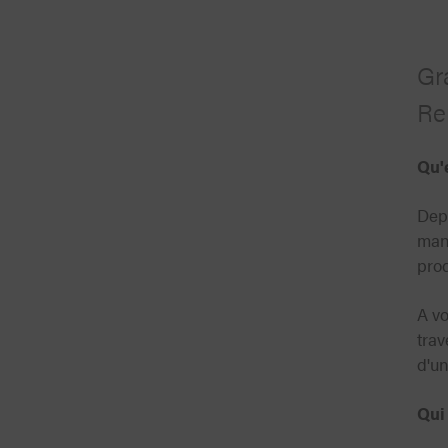
Gra
Re
Qu'e
Depu
mani
prod
A vo
trav
d'u
Qui