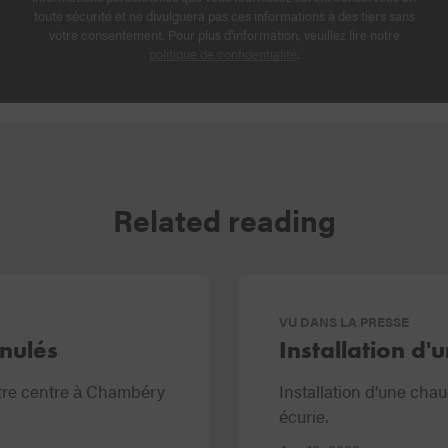
toute sécurité et ne divulguera pas ces informations à des tiers sans
votre consentement. Pour plus d'information, veuillez lire notre
politique de confidentialité
.
Related reading
VU DANS LA PRESSE
nulés
Installation d'
tre centre à Chambéry
Installation d'une cha
écurie.