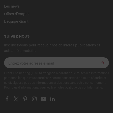
Les news
Offres d'emploi
L'équipe Grant
SUIVEZ NOUS
Inscrivez-vous pour recevoir nos dernières publications et
actualités produits.
Grant Engineering (FR) Ltd s'engage à garantir que toutes les informations
personnelles que vous fournissez seront conservées en toute sécurité et
ne divulguera pas ces informations à des tiers sans votre consentement.
Pour plus d'informations, veuillez lire notre politique de confidentialité.