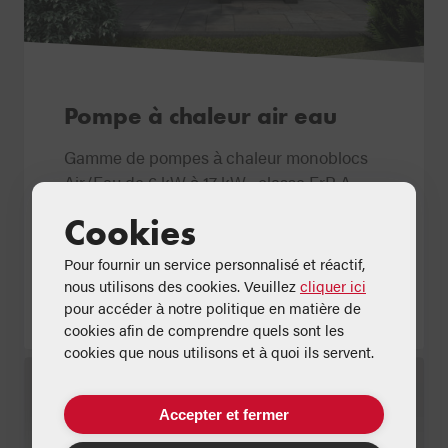
Pompe à chaleur air eau
Gamme de pompes à chaleur monoblocs
Air/Eau de 6 kW à 17 kW , classe ErP A
+++ (A7/W35), fonctionnement jusqu'à 55
Cookies
°C.
Pour fournir un service personnalisé et réactif,
nous utilisons des cookies. Veuillez
cliquer ici
En savoir plus
pour accéder à notre politique en matière de
cookies afin de comprendre quels sont les
cookies que nous utilisons et à quoi ils servent.
Accepter et fermer