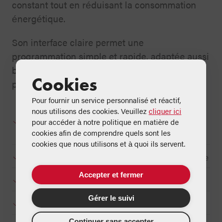
constant tout en réduisant la consommation
énergétique.
Son interface claire permet une
programmation simple et rapide, adaptée aussi
bien aux installations résidentielles qu’aux
Cookies
projets tertiaires.
Pour fournir un service personnalisé et réactif,
nous utilisons des cookies. Veuillez
cliquer ici
Régulation climatique pour circuit de chauffage
pour accéder à notre politique en matière de
cookies afin de comprendre quels sont les
mélangé
cookies que nous utilisons et à quoi ils servent.
Gestion du chauffage et de l’eau chaude sanitaire
Accepter et fermer
Programmation horaire et hebdomadaire
Gérer le suivi
Interface ergonomique et intuitive
Continuer sans accepter