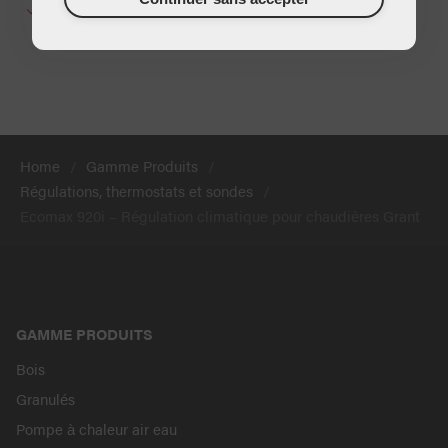
Compatible avec chaudières Grant
Home
Gamme Produits
Régulations, thermostats et sondes
Ecomax 920i – Régulation climatique pour chaudières Grant
GAMME PRODUITS
Bois
Granulés
Pompe à chaleur air eau