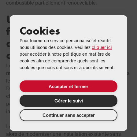
combustible partiellement renouvelable.
Une solution pour les
Cookies
foyers encore
dépendants du
Pour fournir un service personnalisé et réactif,
nous utilisons des cookies. Veuillez
cliquer ici
chauffage au fioul
pour accéder à notre politique en matière de
cookies afin de comprendre quels sont les
Le chauffage au fioul reste une réalité pour
plusieurs
cookies que nous utilisons et à quoi ils servent.
millions de logements en France
, en particulier dans
les zones rurales ou dans des habitations anciennes.
Accepter et fermer
Dans ces situations, l’installation d’une pompe à
chaleur ou d’un autre système de chauffage peut
Gérer le suivi
parfois s’avérer complexe ou nécessiter des travaux
importants.
Continuer sans accepter
Les
chaudières compatibles biofioul
permettent
alors de moderniser une installation existante sans