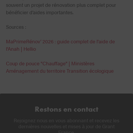
souvent un projet de rénovation plus complet pour
bénéficier d’aides importantes.
Sources :
MaPrimeRénov’ 2026 : guide complet de l'aide de
l'Anah | Hellio
Coup de pouce "Chauffage" | Ministères
Aménagement du territoire Transition écologique
Restons en contact
Rejoignez nous en vous abonnant et recevez les
dernières nouvelles et mises à jour de Grant
France.