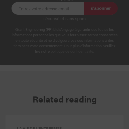
s’abonner
sécurisé et sans spam
Grant Engineering (FR) Ltd s'engage à garantir que toutes les
informations personnelles que vous fournissez seront conservées
en toute sécurité et ne divulguera pas ces informations à des
tiers sans votre consentement. Pour plus d'information, veuillez
lire notre
politique de confidentialité
.
Related reading
LA VIE DE L'ENTREPRISE