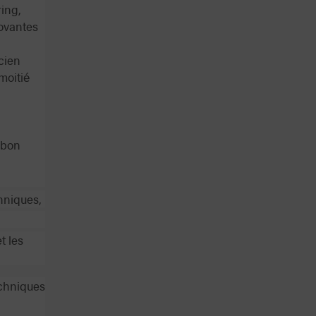
ing,
novantes
cien
moitié
e bon
hniques,
t les
echniques