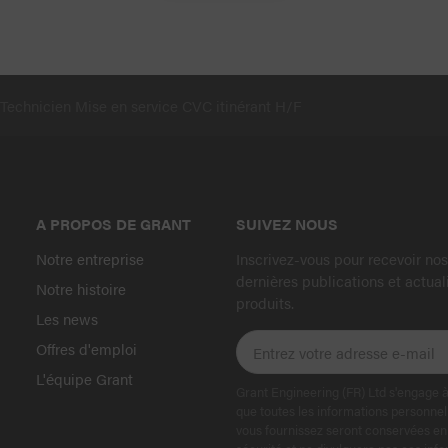
Technicien Mise en service CVC itinérant H/F
A PROPOS DE GRANT
SUIVEZ NOUS
Notre entreprise
Inscrivez-vous pour recevoir nos
dernières publications et actual
Notre histoire
produits.
Les news
Offres d'emploi
L'équipe Grant
Grant Engineering (FR) Ltd s'engage à
que toutes les informations personnel
vous fournissez seront conservées en