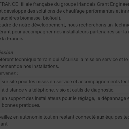
ANCE, filiale française du groupe irlandais Grant Engineer
et développe des solutions de chauffage performantes et in
audières biomasse, biofioul).
cadre de notre développement, nous recherchons un Techni
érant pour accompagner nos installateurs partenaires sur la 
 la France.
ission
référent technique terrain qui sécurise la mise en service et l
nement de nos installations.
ervenez :
sur site pour les mises en service et accompagnements tec
à distance via téléphone, visio et outils de diagnostic,
en support des installateurs pour le réglage, le dépannage e
bonnes pratiques.
vaillez en autonomie tout en restant connecté aux équipes t
cant.