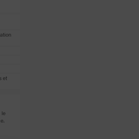
ation
s et
 le
ce.