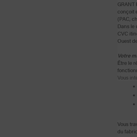
GRANT FR
conçoit 
(PAC, ch
Dans le 
CVC itin
Ouest de
Votre m
Être le 
fonction
Vous int
Vous tra
du fabri