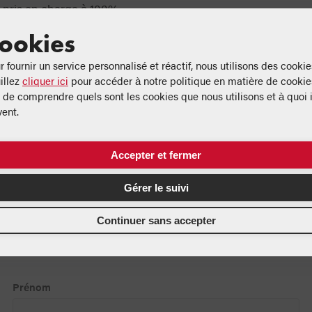
 pris en charge à 100%
pargne entreprise
ookies
m et centre de formation à Chambéry (Savoie)
e de démonstration produits
r fournir un service personnalisé et réactif, nous utilisons des cookie
brut:
Salaire fixe à partir de 33K€
illez
cliquer ici
pour accéder à notre politique en matière de cookie
n de comprendre quels sont les cookies que nous utilisons et à quoi i
l’offre d’emploi:
31/08/2026
vent.
Accepter et fermer
Gérer le suivi
Postuler
Continuer sans accepter
Saisissez vos coordonnées ci-dessous
Prénom