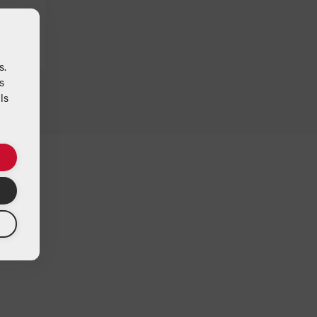
s.
s
ls